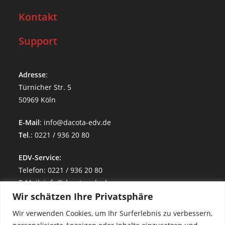
Kontakt
Support
Adresse
:
Türnicher Str. 5
50969 Köln
E-Mail
: info@dacota-edv.de
Tel
.: 0221 / 936 20 80
EDV-Service:
Telefon: 0221 / 936 20 80
E-Mail: info@dacota-edv.de
Wir schätzen Ihre Privatsphäre
Technischer Support:
technik@dacota-edv.de
Wir verwenden Cookies, um Ihr Surferlebnis zu verbessern,
CGM M1 PRO: